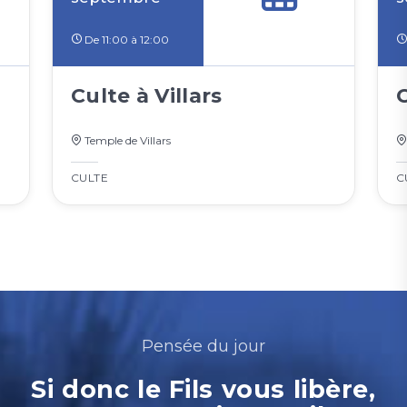
De 11:00 à 12:00
Culte à Villars
Temple de Villars
CULTE
C
Pensée du jour
Si donc le Fils vous libère,