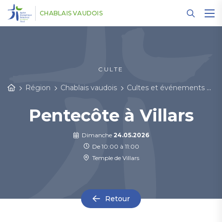
Panneau de gestion des cookies
CHABLAIS VAUDOIS
CULTE
Région
Chablais vaudois
Cultes et événements
D
Pentecôte à Villars
Dimanche
24.05.2026
De 10:00 à 11:00
Temple de Villars
Retour