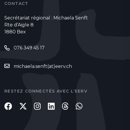
CONTACT
Secrétariat régional : Michaela Senft
Rte d'Aigle 8
1880 Bex
076 349 45 17
michaela.senft(at)eerv.ch
RESTEZ CONNECTÉS AVEC L’EERV