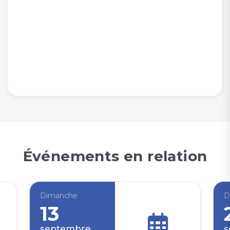
Événements en relation
Dimanche
D
13
septembre
s