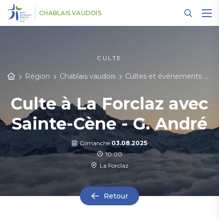
Panneau de gestion des cookies
CHABLAIS VAUDOIS
CULTE
Région
Chablais vaudois
Cultes et événements
D
Culte à La Forclaz avec
Sainte-Cène - G. André
Dimanche
03.08.2025
10:00
La Forclaz
Retour