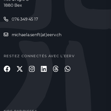
1880 Bex
076 349 45 17
michaela.senft(at)eerv.ch
RESTEZ CONNECTÉS AVEC L’EERV