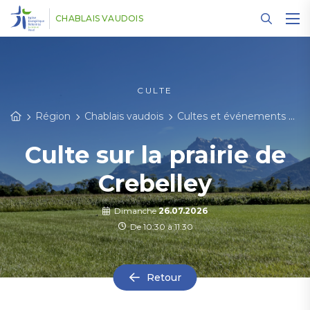
Panneau de gestion des cookies
CHABLAIS VAUDOIS
CULTE
Région
Chablais vaudois
Cultes et événements
Cu
Culte sur la prairie de
Crebelley
Dimanche
26.07.2026
De 10:30 à 11:30
Retour