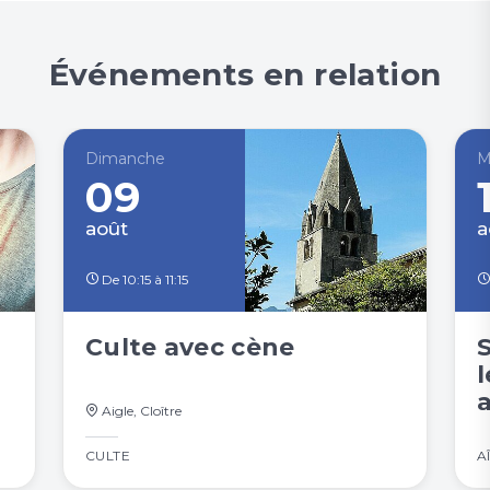
Événements en relation
Dimanche
M
09
août
a
De 10:15 à 11:15
Culte avec cène
l
Aigle, Cloître
CULTE
A