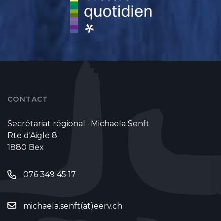
CONTACT
Secrétariat régional : Michaela Senft
Rte d'Aigle 8
1880 Bex
076 349 45 17
michaela.senft(at)eerv.ch