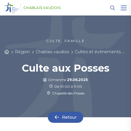
Panneau de gestion des cookies
CHABLAIS VAUDOIS
CULTE, FAMILLE
Région
Chablais vaudois
Cultes et événements
D
Culte aux Posses
Dimanche
29.06.2025
De 10:00 à 11:00
Chapelle des Posses
Retour