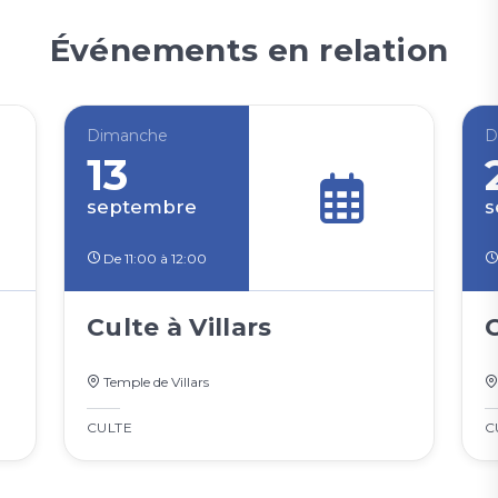
Événements en relation
Dimanche
D
13
septembre
s
De 11:00 à 12:00
Culte à Villars
Temple de Villars
CULTE
C