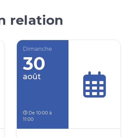
 relation
Dimanche
30
août
De 10:00 à
11:00