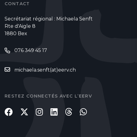
CONTACT
Secrétariat régional : Michaela Senft
Rte d'Aigle 8
1880 Bex
076 349 45 17
michaela.senft(at)eerv.ch
RESTEZ CONNECTÉS AVEC L’EERV