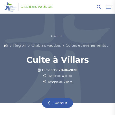
Panneau de gestion des cookies
CHABLAIS VAUDOIS
CULTE
Région
Chablais vaudois
Cultes et événements
D
Culte à Villars
Dimanche
28.06.2026
De 10:00 à 11:00
Temple de Villars
Retour