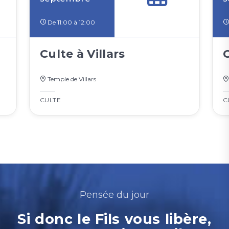
De 11:00 à 12:00
Culte à Villars
Temple de Villars
CULTE
C
Pensée du jour
Si donc le Fils vous libère,