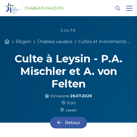
Panneau de gestion des cookies
CHABLAIS VAUDOIS
CULTE
Région
Chablais vaudois
Cultes et événements
D
Culte à Leysin - P.A.
Mischler et A. von
Felten
Dimanche
26.07.2026
11:00
Leysin
Retour