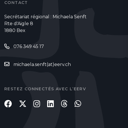
CONTACT
Secrétariat régional : Michaela Senft
Rte d'Aigle 8
1880 Bex
076 349 45 17
michaela.senft(at)eerv.ch
RESTEZ CONNECTÉS AVEC L’EERV