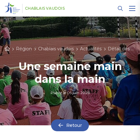
Panneau de gestion des cookies
CHABLAIS VAUDOIS
Région
Chablais vaudois
Actualités
Détail des actualités
Une semaine main
dans la main
Publié le
05 juin 2026
Retour