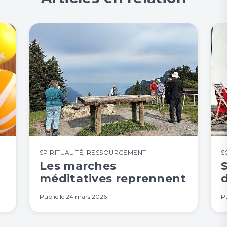
SPIRITUALITÉ
,
RESSOURCEMENT
S
Les marches
S
méditatives reprennent
d
Publié le
24 mars 2026
Pu