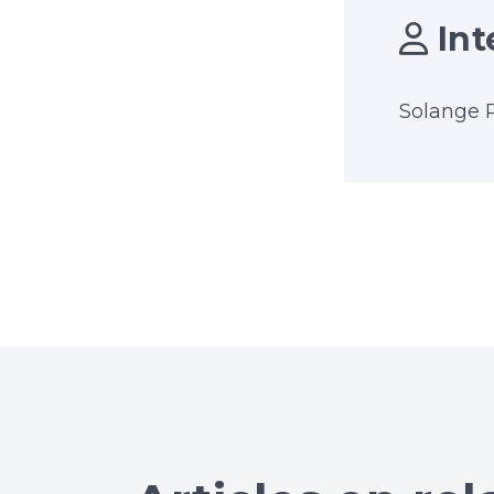
Int
Solange P