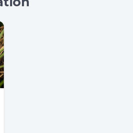
ation