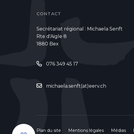
CONTACT
Secrétariat régional : Michaela Senft
Rte d'Aigle 8
1880 Bex
076 349 45 17
michaela.senft(at)eerv.ch
Plan du site
Mentions légales
Médias