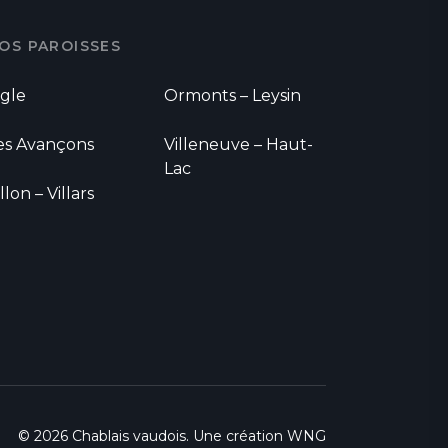
OS PAROISSES
igle
Ormonts – Leysin
es Avançons
Villeneuve – Haut-
Lac
llon – Villars
© 2026 Chablais vaudois. Une création
WNG