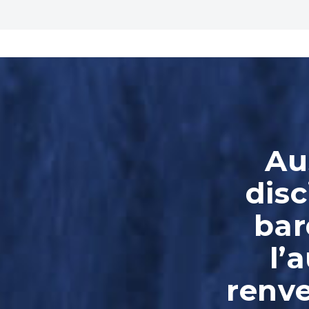
Au
disc
bar
l’
renve