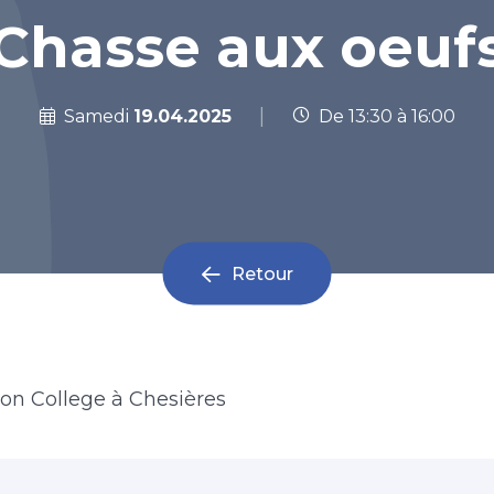
Chasse aux oeuf
|
Samedi
19.04.2025
De 13:30 à 16:00
Retour
glon College à Chesières