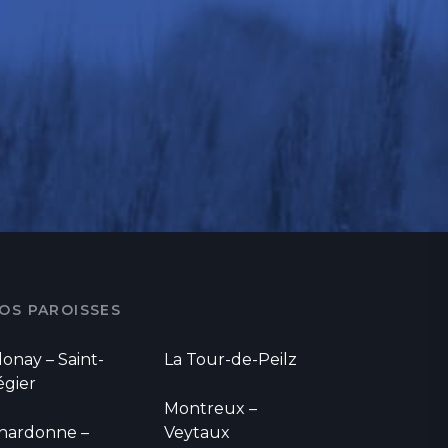
OS PAROISSES
lonay – Saint-
La Tour-de-Peilz
égier
Montreux –
hardonne –
Veytaux