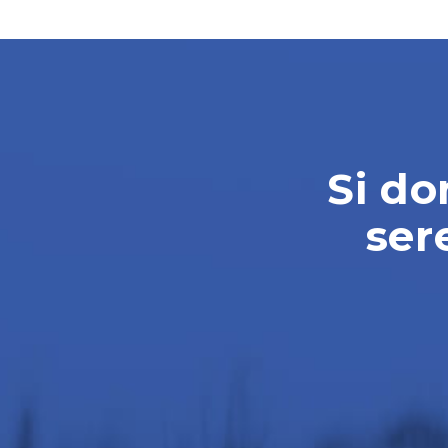
Si do
ser