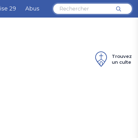
ise 29
Abus
Trouvez
un culte