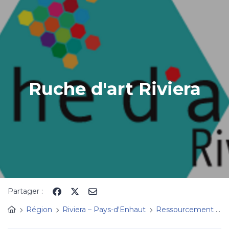
Panneau de gestion des cookies
Ruche d'art Riviera
Partager :
Région
Riviera – Pays-d'Enhaut
Ressourcement
R