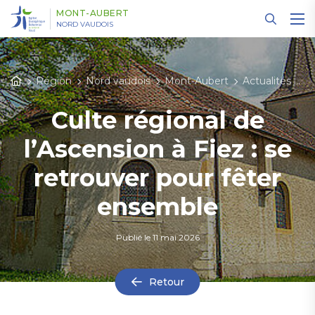
Panneau de gestion des cookies
MONT-AUBERT
NORD VAUDOIS
Région
Nord vaudois
Mont-Aubert
Actualités
Dé
Culte régional de
l’Ascension à Fiez : se
retrouver pour fêter
ensemble
Publié le
11 mai 2026
Retour