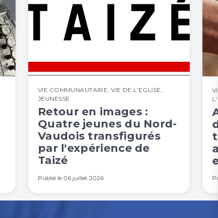
VIE COMMUNAUTAIRE
,
VIE DE L'EGLISE
,
V
JEUNESSE
L
Retour en images :
Quatre jeunes du Nord-
Vaudois transfigurés
t
par l'expérience de
Taizé
e
Publié le
06 juillet 2026
Pu