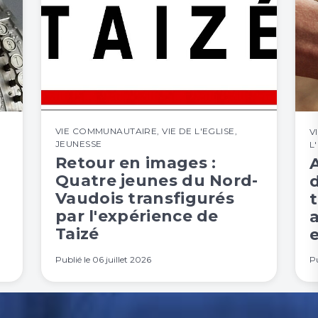
VIE COMMUNAUTAIRE
,
VIE DE L'EGLISE
,
V
JEUNESSE
L
Retour en images :
Quatre jeunes du Nord-
Vaudois transfigurés
t
par l'expérience de
Taizé
e
Publié le
06 juillet 2026
Pu