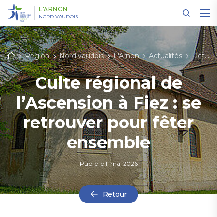
Panneau de gestion des cookies
L'ARNON
NORD VAUDOIS
Région
Nord vaudois
L'Arnon
Actualités
Détail des actualités
Culte régional de
l’Ascension à Fiez : se
retrouver pour fêter
ensemble
Publié le
11 mai 2026
Retour