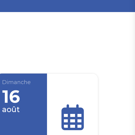
Dimanche
16
août