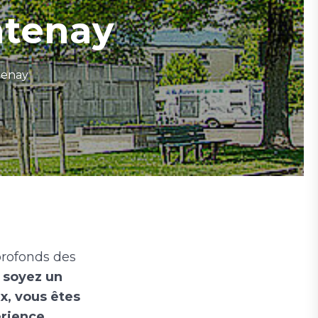
ntenay
tenay
profonds des
 soyez un
x, vous êtes
érience