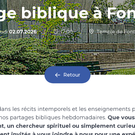
ge biblique à Fo
|
udi
02.07.2026
17:00
|
Temple de Fon
Retour
ans les récits intemporels et les enseignements 
 nos partages bibliques hebdomadaires.
Que vous
t, un chercheur spirituel ou simplement curieu
nt invités à vous joindre à nous pour une exp