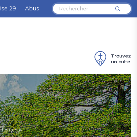
ise 29
Abus
Trouvez
un culte
à Fontenay