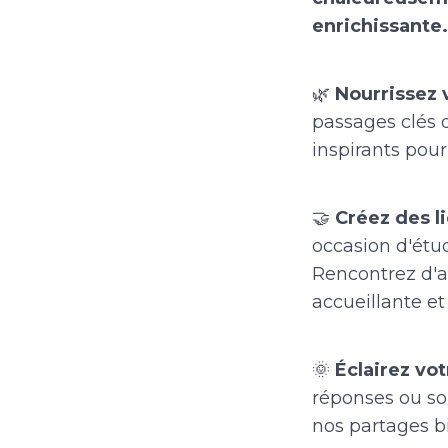
enrichissante.
🌿
Nourrissez v
passages clés d
inspirants pour 
🤝
Créez des li
occasion d'ét
Rencontrez d'
accueillante et
🌞
Éclairez vo
réponses ou so
nos partages bi