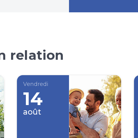
 relation
Vendredi
14
août