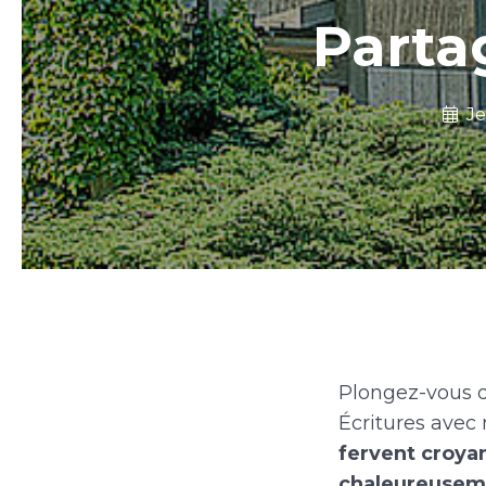
Parta
Je
Plongez-vous d
Écritures avec
fervent croyan
chaleureuseme