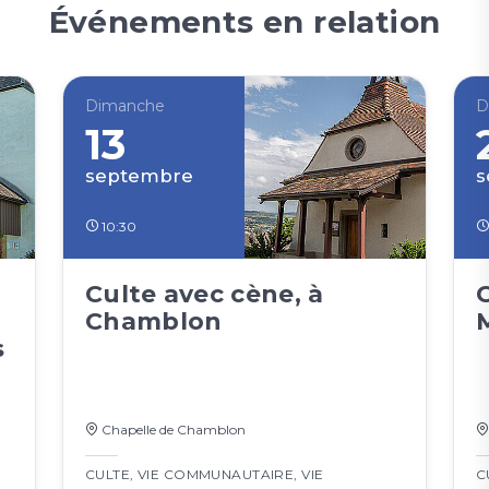
Événements en relation
Dimanche
D
13
septembre
s
10:30
Culte avec cène, à
Chamblon
s
Chapelle de Chamblon
CULTE
,
VIE COMMUNAUTAIRE
,
VIE
C