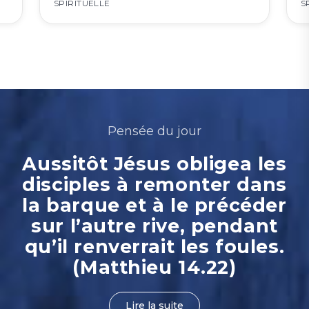
SPIRITUELLE
S
Pensée du jour
Aussitôt Jésus obligea les
disciples à remonter dans
la barque et à le précéder
sur l’autre rive, pendant
qu’il renverrait les foules.
(Matthieu 14.22)
Lire la suite