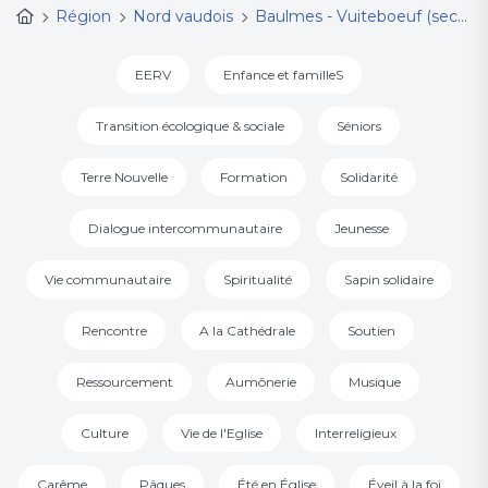
Région
Nord vaudois
Baulmes - Vuiteboeuf (secteur paroissial)
EERV
Enfance et familleS
Transition écologique & sociale
Séniors
Terre Nouvelle
Formation
Solidarité
Dialogue intercommunautaire
Jeunesse
Vie communautaire
Spiritualité
Sapin solidaire
Rencontre
A la Cathédrale
Soutien
Ressourcement
Aumônerie
Musique
Culture
Vie de l'Eglise
Interreligieux
Carême
Pâques
Été en Église
Éveil à la foi