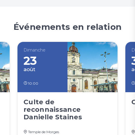
Événements en relation
Dimanche
D
23
août
a
10:00
Culte de
reconnaissance
Danielle Staines
Temple de Morges