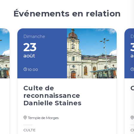
Événements en relation
Dimanche
D
23
août
a
10:00
Culte de
reconnaissance
Danielle Staines
Temple de Morges
CULTE
C