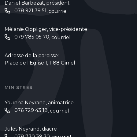
Daniel Barbezat, président
078 921 39 51
,
courriel
Mélanie Oppliger, vice-présidente
079 785 05 70‬
,
courriel
Adresse de la paroisse:
Place de l'Eglise 1, 1188 Gimel
MINISTRES
Younna Neyrand, animatrice
076 729 43 18‬‬
,
courriel
Jules Neyrand, diacre
‭078 730 39 30‬