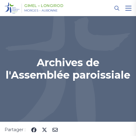
Panneau de gestion des cookies
GIMEL – LONGIROD
MORGES – AUBONNE
Archives de
l'Assemblée paroissiale
Partager :