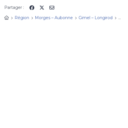
Panneau de gestion des cookies
Partager :
Région
Morges – Aubonne
Gimel – Longirod
Prat