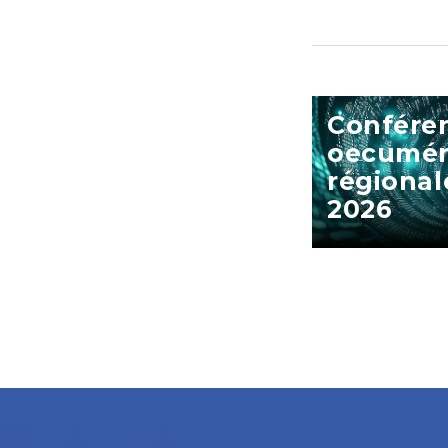
Confére
oecumén
régional
2026