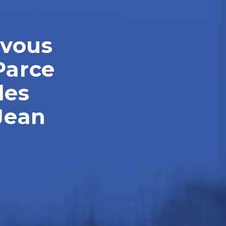
-vous
Parce
les
Jean