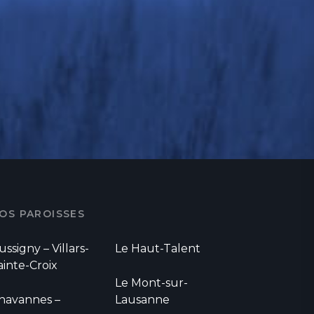
OS PAROISSES
ussigny – Villars-
Le Haut-Talent
ainte-Croix
Le Mont-sur-
havannes –
Lausanne