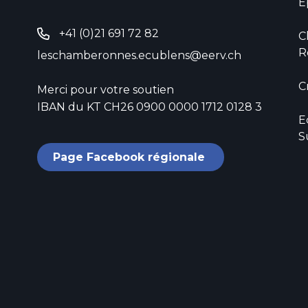
E
+41 (0)21 691 72 82
C
R
leschamberonnes.ecublens@eerv.ch
Cr
Merci pour votre soutien
IBAN du KT CH26 0900 0000 1712 0128 3
E
S
Page Facebook régionale