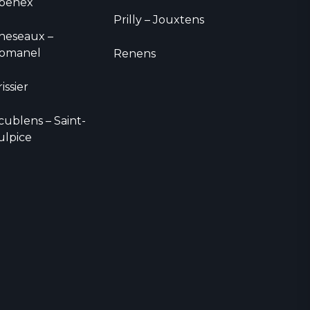
penex
Prilly – Jouxtens
heseaux –
omanel
Renens
issier
cublens – Saint-
ulpice