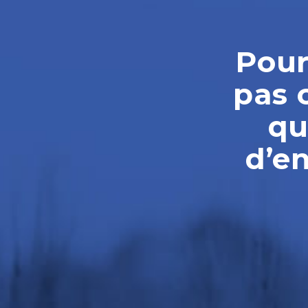
Pour
pas 
qu
d’e