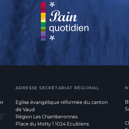
ADRESSE SECRÉTARIAT RÉGIONAL
N
B
er
Eglise évangélique réformée du canton
S
de Vaud
Région Les Chamberonnes
C
Place du Motty 1 1024 Ecublens