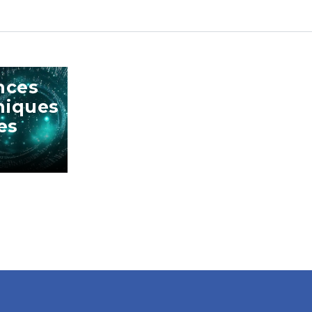
nces
iques
es