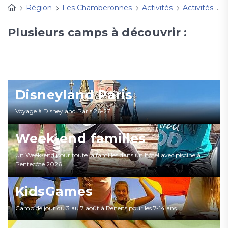
Région
Les Chamberonnes
Activités
Activités enfance et familleS 2025-2026
Plusieurs camps à découvrir :
Disneyland Paris
Voyage à Disneyland Paris 26-27
Week-end familles
Un Week-end pour toute la familles dans un hôtel avec piscine à
Pentecôte 2026
KidsGames
Camp de jour du 3 au 7 août à Renens pour les 7-14 ans.