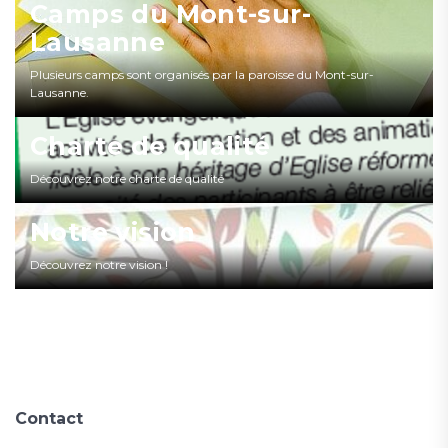
Camps du Mont-sur-
Lausanne
Plusieurs camps sont organisés par la paroisse du Mont-sur-
Lausanne.
Charte de qualité
Découvrez notre charte de qualité
Notre vision
Découvrez notre vision !
Contact