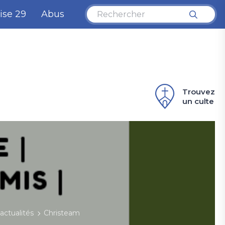
ise 29
Abus
Trouvez
un culte
actualités
Christeam