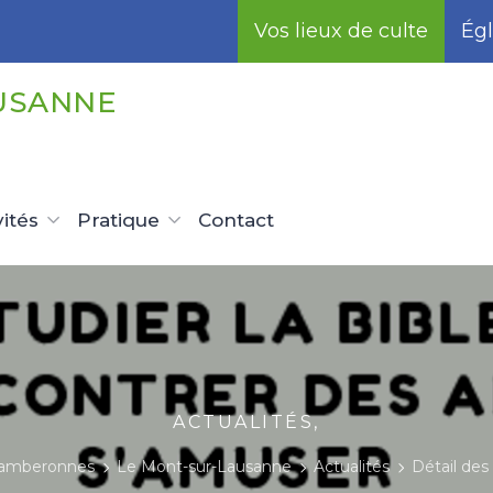
Vos lieux de culte
Égl
USANNE
vités
Pratique
Contact
ACTUALITÉS,
amberonnes
Le Mont-sur-Lausanne
Actualités
Détail des 