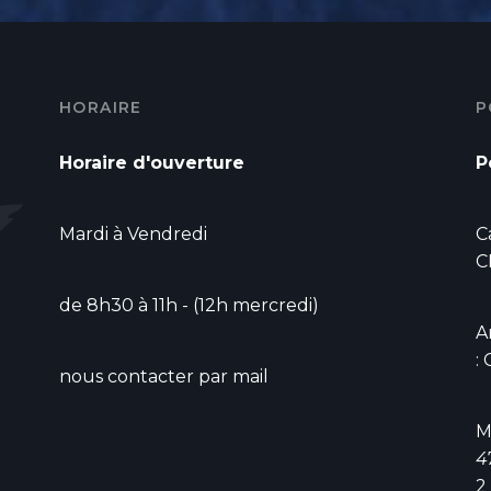
HORAIRE
P
Horaire d'ouverture
P
Mardi à Vendredi
C
C
de 8h30 à 11h - (12h mercredi)
A
:
nous contacter par mail
M
4
2