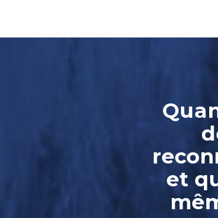
Quand
d
reconn
et q
même