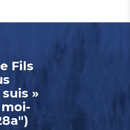
e Fils
us
 suis »
 moi-
28a")