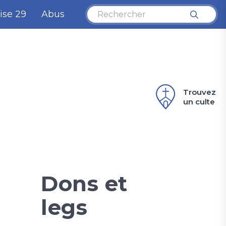
ise 29
Abus
Trouvez
un culte
Dons et
legs