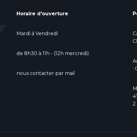
Horaire d'ouverture
P
Mardi à Vendredi
C
C
de 8h30 à 11h - (12h mercredi)
A
:
nous contacter par mail
M
4
2