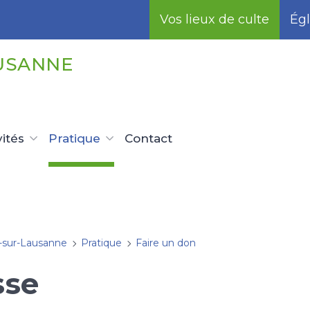
Vos lieux de culte
Égl
USANNE
vités
Pratique
Contact
-sur-Lausanne
Pratique
Faire un don
sse