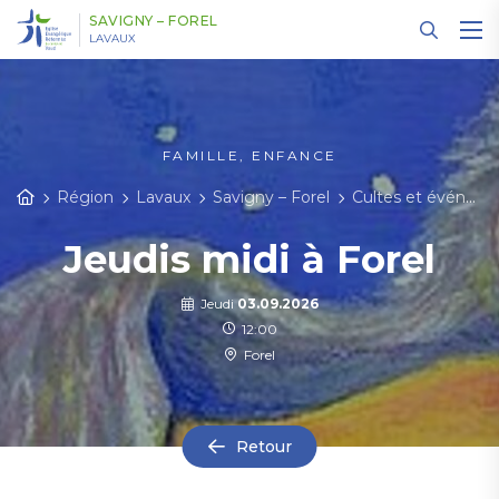
Panneau de gestion des cookies
SAVIGNY – FOREL
LAVAUX
FAMILLE, ENFANCE
Région
Lavaux
Savigny – Forel
Cultes et événements
Jeudis midi à Forel
Jeudi
03.09.2026
12:00
Forel
Retour