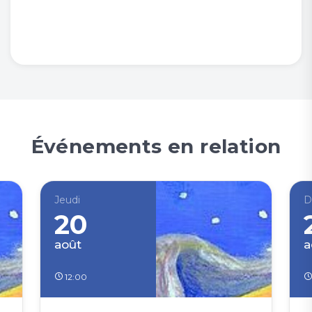
Événements en relation
Jeudi
D
20
août
a
12:00