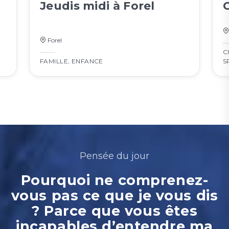
Jeudis midi à Forel
Forel
C
FAMILLE
,
ENFANCE
S
Pensée du jour
Pourquoi ne comprenez-
vous pas ce que je vous dis
? Parce que vous êtes
incapables d’entendre ma