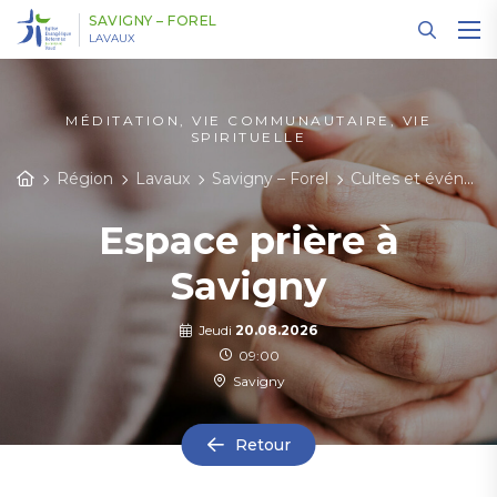
Panneau de gestion des cookies
SAVIGNY – FOREL
LAVAUX
MÉDITATION, VIE COMMUNAUTAIRE, VIE
SPIRITUELLE
Région
Lavaux
Savigny – Forel
Cultes et événements
Espace prière à
Savigny
Jeudi
20.08.2026
09:00
Savigny
Retour