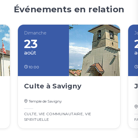
Événements en relation
Dimanche
J
23
août
a
10:00
Culte à Savigny
J
Temple de Savigny
CULTE
,
VIE COMMUNAUTAIRE
,
VIE
SPIRITUELLE
F