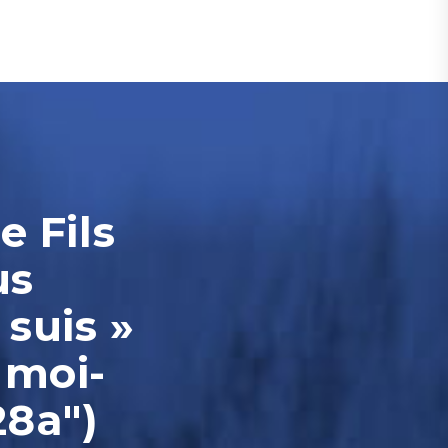
e Fils
us
 suis »
 moi-
28a")