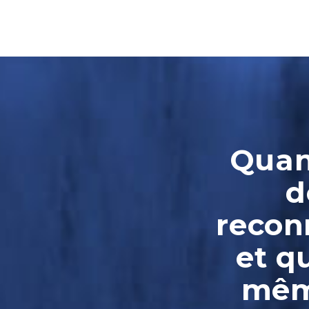
Quand
d
reconn
et q
même