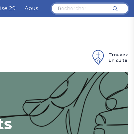
ise 29
Abus
Trouvez
un culte
ts