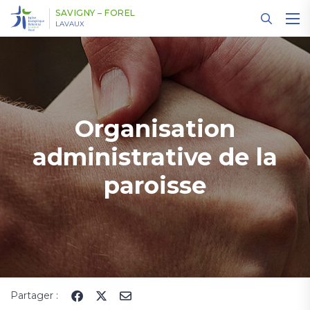
Panneau de gestion des cookies
SAVIGNY – FOREL
LAVAUX
Organisation
administrative de la
paroisse
Partager :