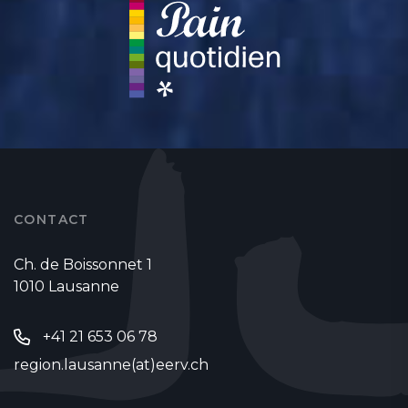
CONTACT
Ch. de Boissonnet 1
1010 Lausanne
+41 21 653 06 78
region.lausanne(at)eerv.ch