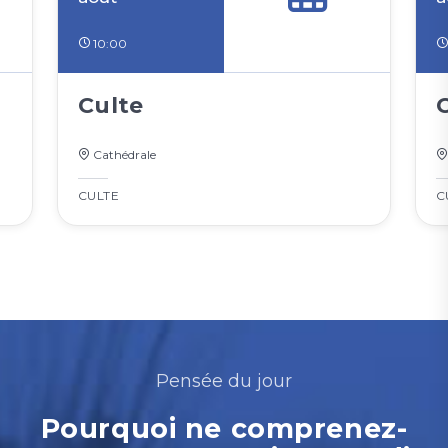
10:00
Culte
Cathédrale
CULTE
C
Pensée du jour
Pourquoi ne comprenez-