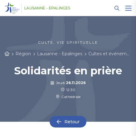
Panneau de gestion des cookies
LAUSANNE - EPALINGES
CULTE, VIE SPIRITUELLE
Région
Lausanne - Epalinges
Cultes et événements
Solidarités en prière
Jeudi
26.11.2026
12:30
Cathédrale
Retour