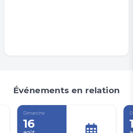
Événements en relation
Dimanche
D
16
août
a