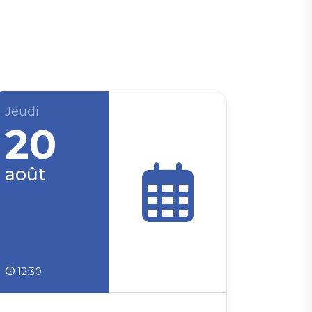
Jeudi
20
août
12:30