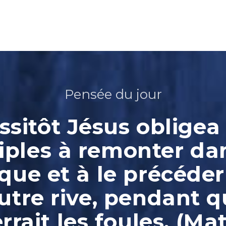
Pensée du jour
ssitôt Jésus obligea 
iples à remonter da
que et à le précéder
autre rive, pendant qu
rrait les foules. (Ma