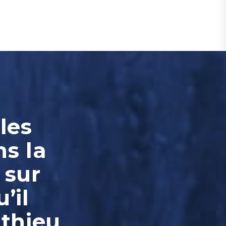
les
ns la
 sur
’il
tthieu