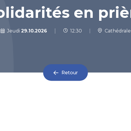
olidarités en priè
|
Jeudi
29.10.2026
12:30
|
Cathédrale
Retour