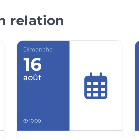
 relation
Dimanche
16
août
10:00