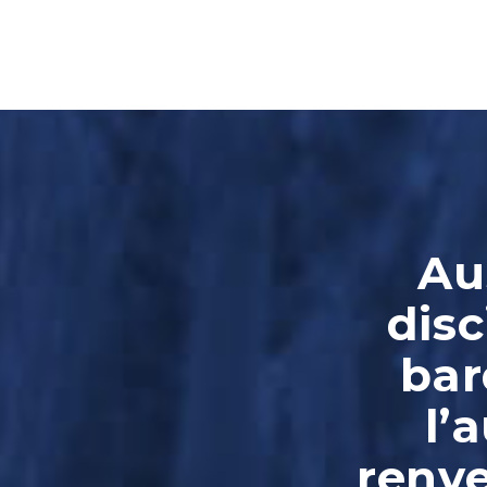
Au
disc
bar
l’
renve