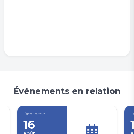
Événements en relation
Dimanche
D
16
août
a