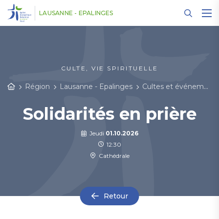
Panneau de gestion des cookies
LAUSANNE - EPALINGES
CULTE, VIE SPIRITUELLE
Région
Lausanne - Epalinges
Cultes et événements
Solidarités en prière
Jeudi
01.10.2026
12:30
Cathédrale
Retour