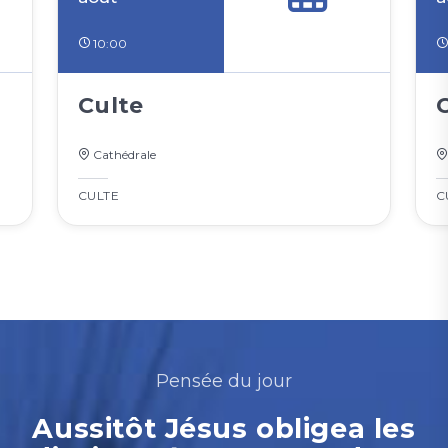
10:00
Culte
Cathédrale
CULTE
C
Pensée du jour
Aussitôt Jésus obligea les