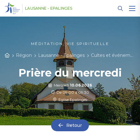
Panneau de gestion des cookies
LAUSANNE - EPALINGES
MÉDITATION, VIE SPIRITUELLE
Région
Lausanne - Epalinges
Cultes et événements
Prière du mercredi
Mercredi
10.06.2026
De 09:00 à 09:30
Eglise Epalinges
Retour