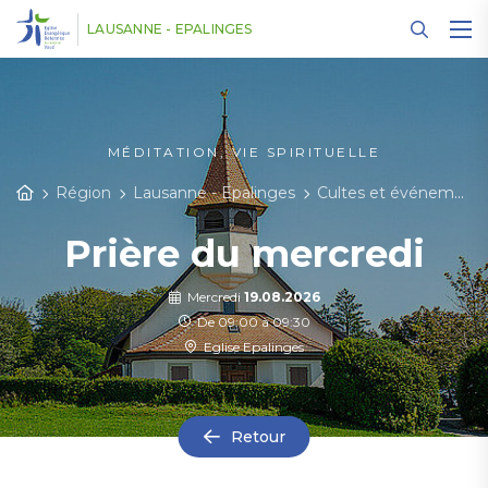
Panneau de gestion des cookies
LAUSANNE - EPALINGES
MÉDITATION, VIE SPIRITUELLE
Région
Lausanne - Epalinges
Cultes et événements
Prière du mercredi
Mercredi
19.08.2026
De 09:00 à 09:30
Eglise Epalinges
Retour