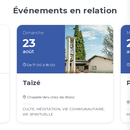
Événements en relation
Dimanche
M
23
août
a
De 17:00 à 18:00
Taizé
Chapelle Vers-chez-les-Blanc
CULTE
,
MÉDITATION
,
VIE COMMUNAUTAIRE
,
VIE SPIRITUELLE
M