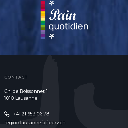
CONTACT
Ch. de Boissonnet 1
1010 Lausanne
+41 21 653 06 78
region.lausanne(at)eerv.ch