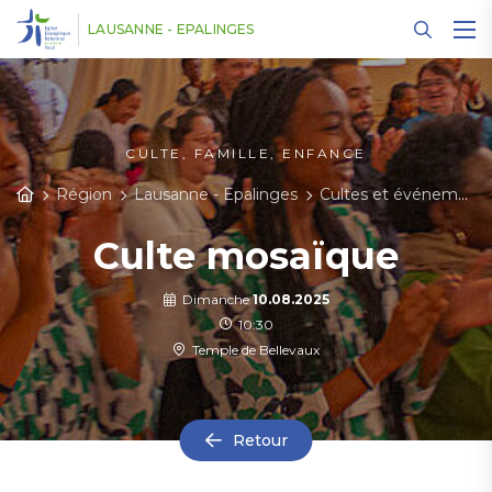
Panneau de gestion des cookies
LAUSANNE - EPALINGES
CULTE, FAMILLE, ENFANCE
Région
Lausanne - Epalinges
Cultes et événements
Culte mosaïque
Dimanche
10.08.2025
10:30
Temple de Bellevaux
Retour