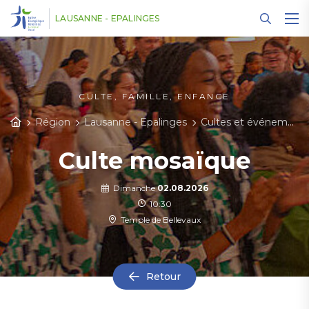
Panneau de gestion des cookies
LAUSANNE - EPALINGES
CULTE, FAMILLE, ENFANCE
Région
Lausanne - Epalinges
Cultes et événements
Culte mosaïque
Dimanche
02.08.2026
10:30
Temple de Bellevaux
Retour