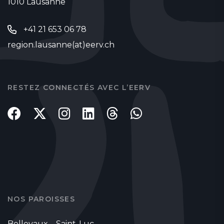
1010 Lausanne
+41 21 653 06 78
region.lausanne(at)eerv.ch
RESTEZ CONNECTÉS AVEC L’EERV
NOS PAROISSES
Bellevaux – Saint-Luc