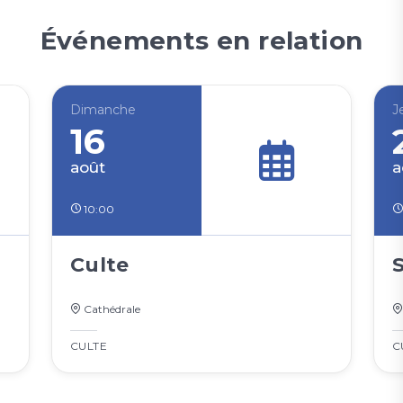
Événements en relation
Dimanche
J
16
août
a
10:00
Culte
S
Cathédrale
CULTE
C