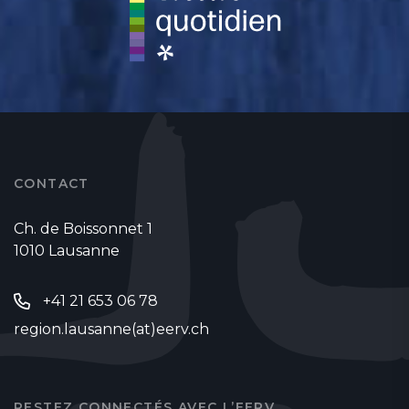
CONTACT
Ch. de Boissonnet 1
1010 Lausanne
+41 21 653 06 78
region.lausanne(at)eerv.ch
RESTEZ CONNECTÉS AVEC L’EERV