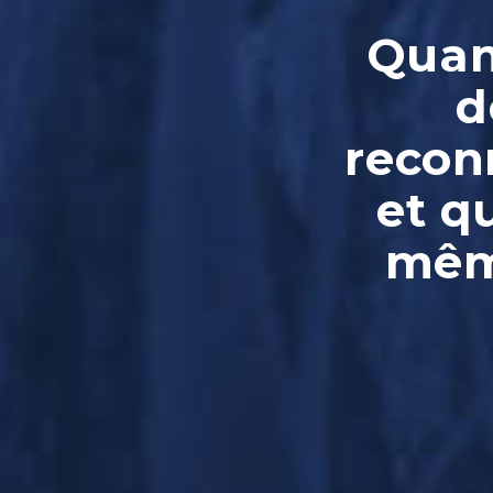
Quand
d
reconn
et q
même