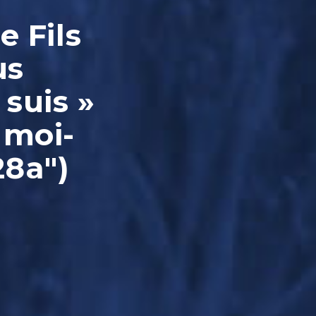
e Fils
us
 suis »
 moi-
28a")