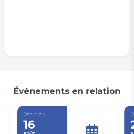
Événements en relation
Dimanche
D
16
août
a