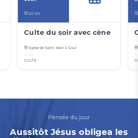
20:00
e
Culte du soir avec cène
Eglise de Saint-Jean à Cour
CULTE
C
Pensée du jour
Aussitôt Jésus obligea les