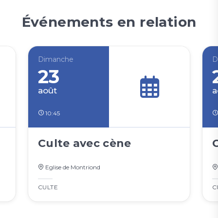
Événements en relation
Dimanche
D
23
août
a
10:45
Culte avec cène
Eglise de Montriond
CULTE
C