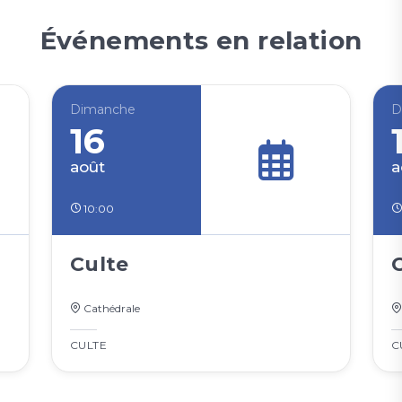
Événements en relation
Dimanche
D
16
août
a
10:00
Culte
Cathédrale
CULTE
C