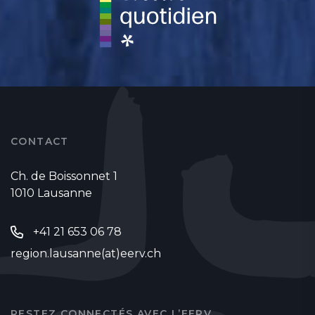
CONTACT
Ch. de Boissonnet 1
1010 Lausanne
+41 21 653 06 78
region.lausanne(at)eerv.ch
RESTEZ CONNECTÉS AVEC L’EERV