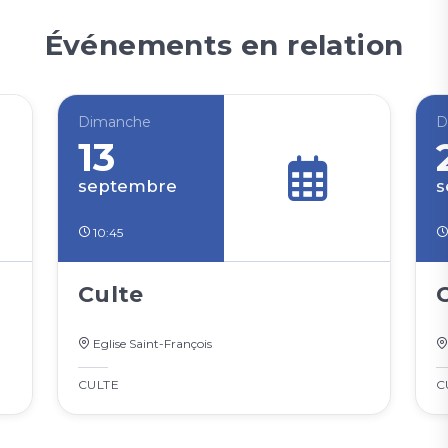
Événements en relation
Dimanche
D
13
septembre
s
10:45
Culte
Eglise Saint-François
CULTE
C