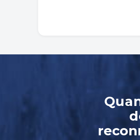
Quand
d
reconn