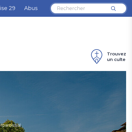
ise 29
Abus
Trouvez
un culte
U
v
d
l'
St
-
rparoissial