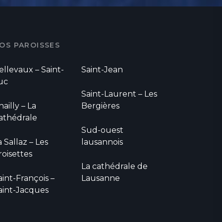
OS PAROISSES
ellevaux – Saint-
Saint-Jean
uc
Saint-Laurent – Les
hailly – La
Bergières
athédrale
Sud-ouest
a Sallaz – Les
lausannois
roisettes
La cathédrale de
aint-François –
Lausanne
aint-Jacques