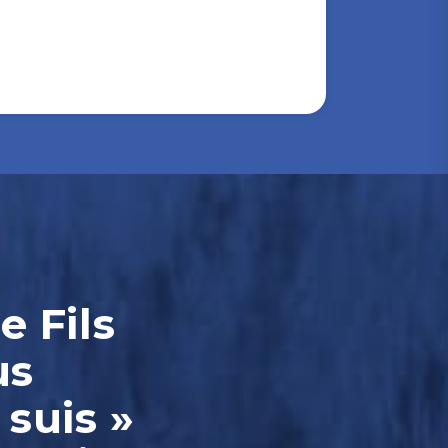
e Fils
us
 suis »