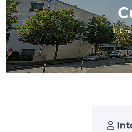
C
Dima
Int