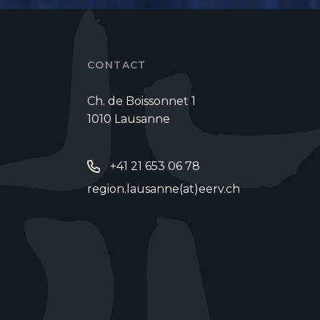
CONTACT
Ch. de Boissonnet 1
1010 Lausanne
+41 21 653 06 78
region.lausanne(at)eerv.ch