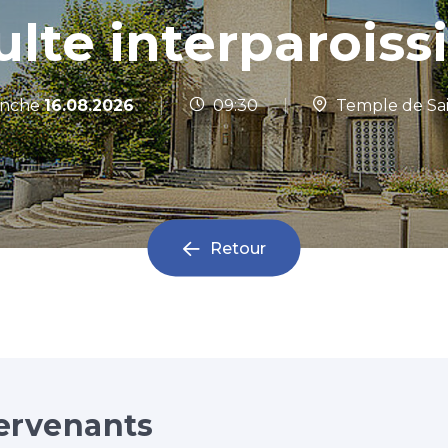
ulte interparoissi
|
nche
16.08.2026
09:30
|
Temple de Sai
Retour
ervenants