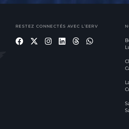
RESTEZ CONNECTÉS AVEC L’EERV
N
B
L
C
C
L
C
S
S