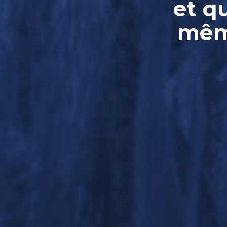
et q
même