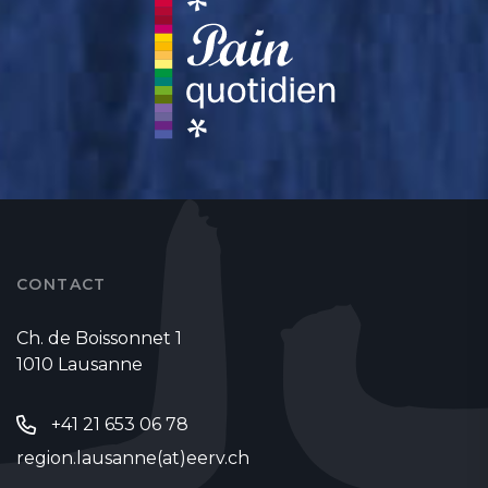
CONTACT
Ch. de Boissonnet 1
1010 Lausanne
+41 21 653 06 78
region.lausanne(at)eerv.ch