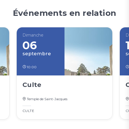
Événements en relation
Dimanche
D
06
septembre
s
10:00
Culte
Temple de Saint-Jacques
CULTE
C