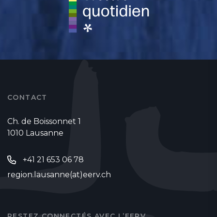
CONTACT
Ch. de Boissonnet 1
1010 Lausanne
+41 21 653 06 78
region.lausanne(at)eerv.ch
RESTEZ CONNECTÉS AVEC L’EERV