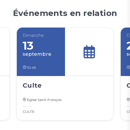
Événements en relation
Dimanche
D
13
septembre
s
10:45
Culte
Eglise Saint-François
CULTE
C