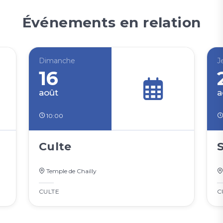
Événements en relation
Dimanche
J
16
août
a
10:00
Culte
S
Temple de Chailly
CULTE
C