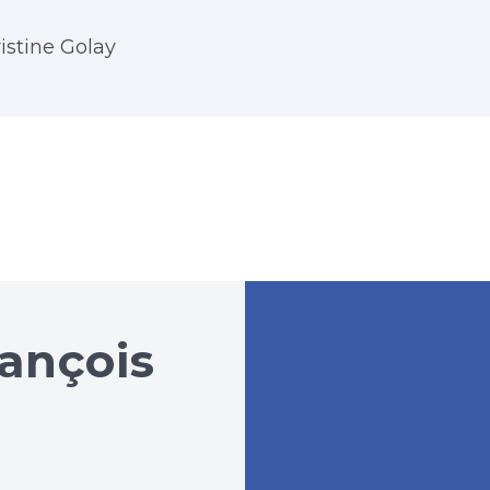
istine Golay
rançois