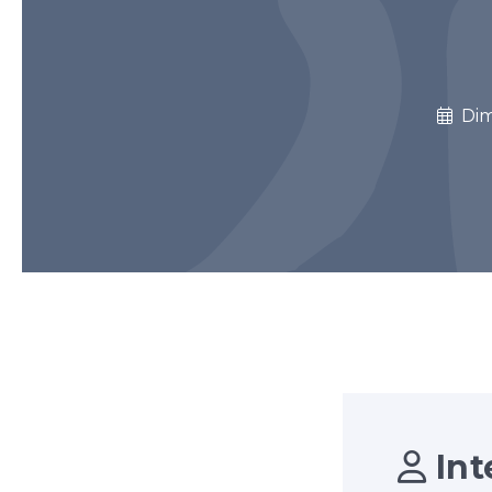
Dim
Int