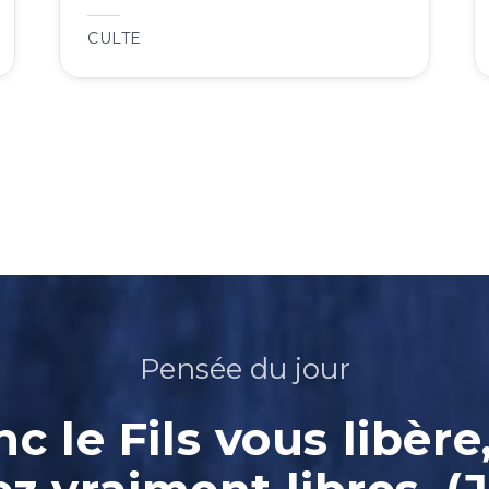
CULTE
Pensée du jour
nc le Fils vous libère