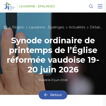
Panneau de gestion des cookies
LAUSANNE - EPALINGES
Région
Lausanne - Epalinges
Actualités
Détail des actualités
Synode ordinaire de
printemps de l’Église
réformée vaudoise 19-
20 juin 2026
Publié le
21 juin 2026
Retour