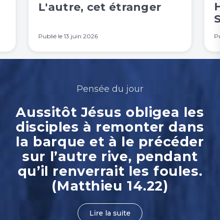
H
L'autre, cet étranger
Publié le
13 juin 2026
Pu
Pensée du jour
Aussitôt Jésus obligea les
disciples à remonter dans
la barque et à le précéder
sur l’autre rive, pendant
qu’il renverrait les foules.
(Matthieu 14.22)
Lire la suite