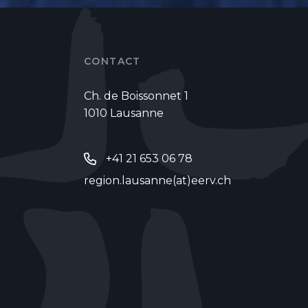
CONTACT
Ch. de Boissonnet 1
1010 Lausanne
+41 21 653 06 78
region.lausanne(at)eerv.ch