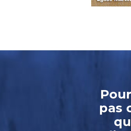
Pour
pas 
qu