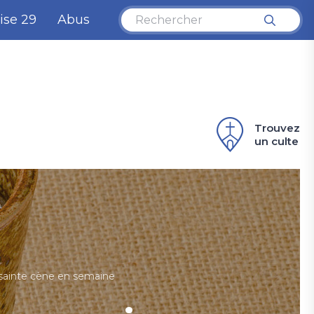
ise 29
Abus
Trouvez
un culte
 sainte cène en semaine