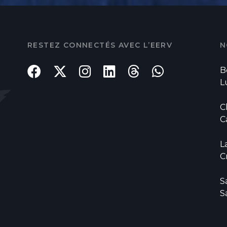
RESTEZ CONNECTÉS AVEC L’EERV
N
B
L
C
C
L
C
S
S