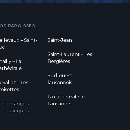
OS PAROISSES
ellevaux – Saint-
Saint-Jean
uc
Saint-Laurent – Les
hailly – La
Bergières
athédrale
Sud-ouest
a Sallaz – Les
lausannois
roisettes
La cathédrale de
aint-François –
Lausanne
aint-Jacques