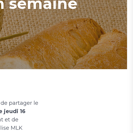
en semaine
 de partager le
e jeudi 16
t et de
glise MLK